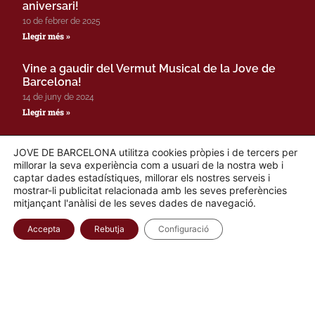
aniversari!
10 de febrer de 2025
Llegir més »
Vine a gaudir del Vermut Musical de la Jove de
Barcelona!
14 de juny de 2024
Llegir més »
Amb el suport de:
JOVE DE BARCELONA utilitza cookies pròpies i de tercers per
millorar la seva experiència com a usuari de la nostra web i
captar dades estadístiques, millorar els nostres serveis i
mostrar-li publicitat relacionada amb les seves preferències
mitjançant l'anàlisi de les seves dades de navegació.
Accepta
Rebutja
Configuració