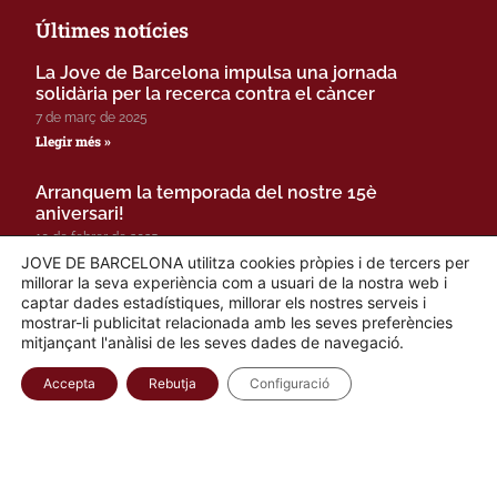
Últimes notícies
La Jove de Barcelona impulsa una jornada
solidària per la recerca contra el càncer
7 de març de 2025
Llegir més »
Arranquem la temporada del nostre 15è
aniversari!
10 de febrer de 2025
Llegir més »
JOVE DE BARCELONA utilitza cookies pròpies i de tercers per
millorar la seva experiència com a usuari de la nostra web i
captar dades estadístiques, millorar els nostres serveis i
Vine a gaudir del Vermut Musical de la Jove de
mostrar-li publicitat relacionada amb les seves preferències
Barcelona!
mitjançant l'anàlisi de les seves dades de navegació.
14 de juny de 2024
Llegir més »
Accepta
Rebutja
Configuració
Amb el suport de: