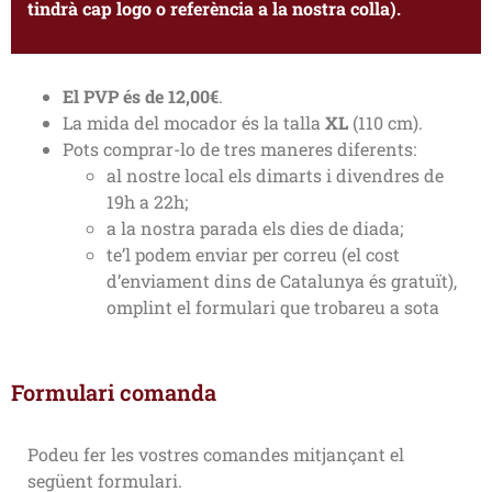
tindrà cap logo o referència a la nostra colla).
El PVP és de 12,00€
.
La mida del mocador és la talla
XL
(110 cm).
Pots comprar-lo de tres maneres diferents:
al nostre local els dimarts i divendres de
19h a 22h;
a la nostra parada els dies de diada;
te’l podem enviar per correu (el cost
d’enviament dins de Catalunya és gratuït),
omplint el formulari que trobareu a sota
Formulari comanda
Podeu fer les vostres comandes mitjançant el
següent formulari.