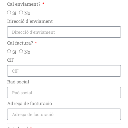
Cal enviament?
Sí
No
Direcció d'enviament
Cal factura?
Sí
No
CIF
Raó social
Adreça de facturació