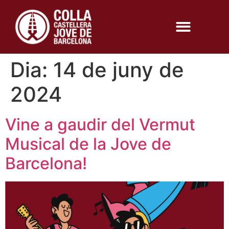
Dia:
14 de juny de
2024
Vine a gaudir del Vermut
Musical de la Jove de
Barcelona!