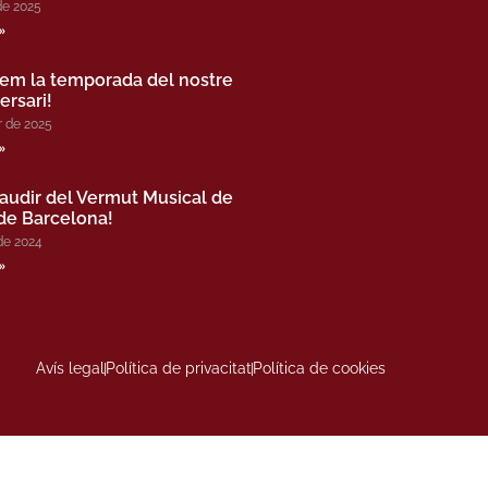
de 2025
»
em la temporada del nostre
ersari!
r de 2025
»
gaudir del Vermut Musical de
 de Barcelona!
de 2024
»
Avís legal
Política de privacitat
Política de cookies