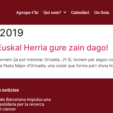
Apropa-t’hi
Qui som?
Calendari
On Som
 2019
Euskal Herria gure zain dago!
 tornem (ja pot tremolar Ortuella…)!! Sí, tornem per segon 
la Festa Major d’Ortuella, una ciutat que forma part d’una hi
 notícies
 de Barcelona impulsa una
solidària per la recerca
el càncer