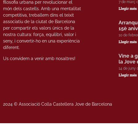
filosofia urbana per revolucionar el
7 de març 
Llegir més 
món dels castells. Amb una mentalitat
competitiva, treballem dins el teixit
associatiu de la ciutat de Barcelona
Arranqu
per compartir els valors únics de la
15è aniv
nostra cultura: força, equilibri, valor i
10 de febre
seny, i convertir-ho en una experiència
Llegir més 
diferent.
Vine a 
Us convidem a venir amb nosaltres!
la Jove
14 de juny 
Llegir més 
2024 © Associació Colla Castellera Jove de Barcelona